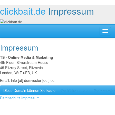
clickbait.de
Impressum
Toggl
naviga
Impressum
TS - Online Media & Marketing
4th Floor, Silverstream House
45 Fitzroy Street, Fitzrovia
London, W1T 6EB, UK
Email: info [at] domvestor [dot] com
Diese Domain können Sie kaufen:
Hier klicken und den Preis anzeig
Datenschutz
Impressum